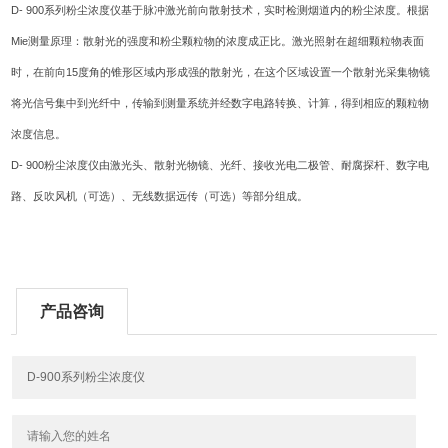
D- 900
系列粉尘浓度仪基于脉冲激光前向散射技术，实时检测烟道内的粉尘浓度。根据
Mie
测量原理：散射光的强度和粉尘颗粒物的浓度成正比。激光照射在超细颗粒物表面
15
时，在前向
度角的锥形区域内形成强的散射光，在这个区域设置一个散射光采集物镜
将光信号集中到光纤中，传输到测量系统并经数字电路转换、计算，得到相应的颗粒物
浓度信息。
D- 900
粉尘浓度仪由激光头、散射光物镜、光纤、接收光电二极管、耐腐探杆、数字电
路、反吹风机（可选）、无线数据远传（可选）等部分组成。
产品咨询