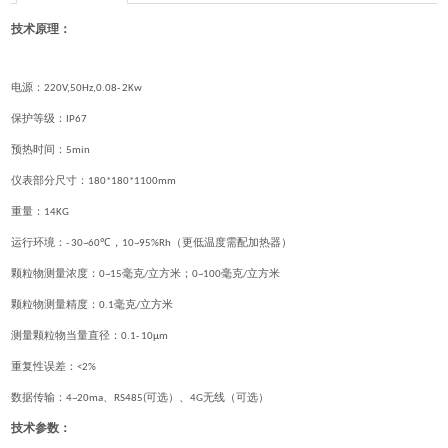
技术原理：
电源：
220V,50Hz,0.08- 2Kw
保护等级：
IP67
预热时间：
5min
仪表部分尺寸：
180*180*1100mm
重量：
14KG
运行环境：
，
（更低温度需配加热器）
- 30~60℃
10~95%Rh
颗粒物测量浓度：
毫克
立方米；
毫克
立方米
0~15
/
0~100
/
颗粒物测量精度：
毫克
立方米
0.1
/
测量颗粒物当量直径：
0.1- 10μm
重复性误差：
<2%
数据传输：
、
可选）、
无线（可选）
4~20ma
RS485(
4G
技术参数：